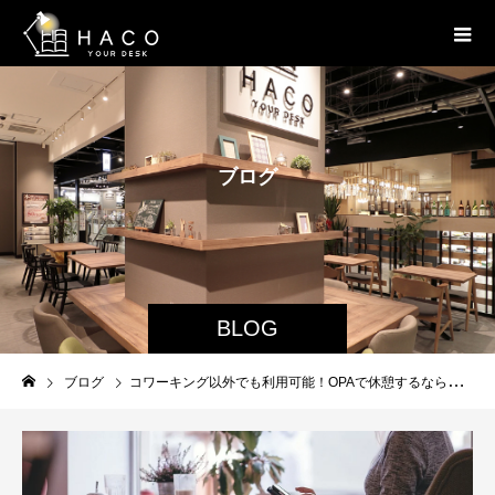
ブ
ロ
グ
BLOG
ブログ
コワーキング以外でも利用可能！OPAで休憩するならHACOへ!