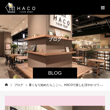
ブ
ロ
グ
BLOG
ブログ
暑くなり始めたらここへ。HACOで楽しむ涼やかコワーキング♪