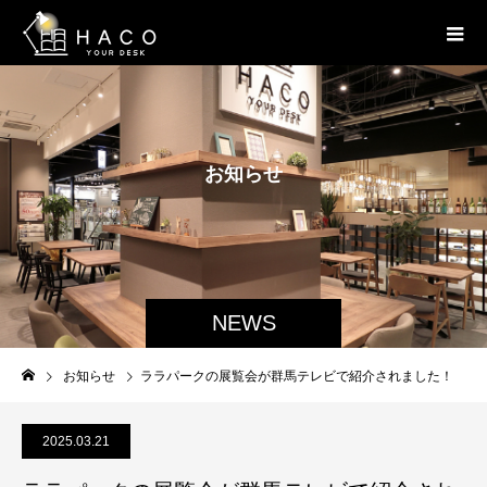
お
知
ら
せ
NEWS
お知らせ
ララパークの展覧会が群馬テレビで紹介されました！
2025.03.21